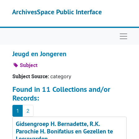
Skip to main content
ArchivesSpace Public Interface
Naviga
Jeugd en Jongeren
Subject
Subject Source:
category
Found in 11 Collections and/or
Records:
1
2
Gidsengroep H. Bernadette, R.K.
Parochie H. Bonifatius en Gezellen te
Leeuwarden