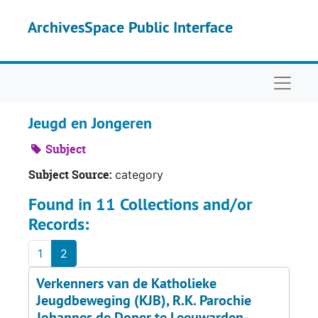
Skip to main content
ArchivesSpace Public Interface
Naviga
Jeugd en Jongeren
Subject
Subject Source:
category
Found in 11 Collections and/or
Records:
1
2
Verkenners van de Katholieke
Jeugdbeweging (KJB), R.K. Parochie
Johannes de Doper te Leeuwarden-