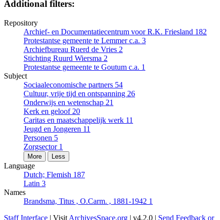
Additional filters:
Repository
Archief- en Documentatiecentrum voor R.K. Friesland
182
Protestantse gemeente te Lemmer c.a.
3
Archiefbureau Ruerd de Vries
2
Stichting Ruurd Wiersma
2
Protestantse gemeente te Goutum c.a.
1
Subject
Sociaaleconomische partners
54
Cultuur, vrije tijd en ontspanning
26
Onderwijs en wetenschap
21
Kerk en geloof
20
Caritas en maatschappelijk werk
11
Jeugd en Jongeren
11
Personen
5
Zorgsector
1
More
Less
Language
Dutch; Flemish
187
Latin
3
Names
Brandsma, Titus , O.Carm. , 1881-1942
1
Staff Interface
| Visit
ArchivesSpace.org
| v4.2.0 |
Send Feedback or