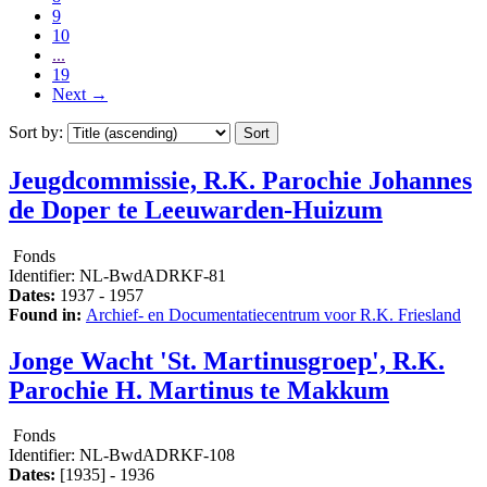
9
10
...
19
Next
→
Sort by:
Jeugdcommissie, R.K. Parochie Johannes
de Doper te Leeuwarden-Huizum
Fonds
Identifier:
NL-BwdADRKF-81
Dates:
1937 - 1957
Found in:
Archief- en Documentatiecentrum voor R.K. Friesland
Jonge Wacht 'St. Martinusgroep', R.K.
Parochie H. Martinus te Makkum
Fonds
Identifier:
NL-BwdADRKF-108
Dates:
[1935] - 1936