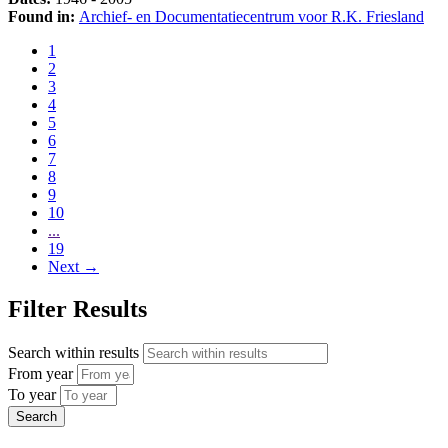
Found in:
Archief- en Documentatiecentrum voor R.K. Friesland
1
2
3
4
5
6
7
8
9
10
...
19
Next
→
Filter Results
Search within results
From year
To year