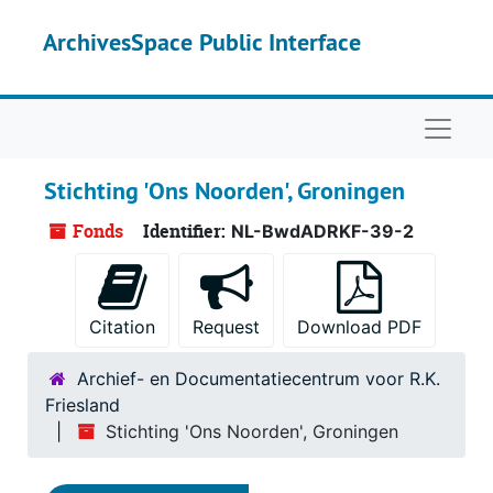
Skip to main content
ArchivesSpace Public Interface
Naviga
Stichting 'Ons Noorden', Groningen
Fonds
Identifier:
NL-BwdADRKF-39-2
Citation
Request
Download PDF
Archief- en Documentatiecentrum voor R.K.
Friesland
Stichting 'Ons Noorden', Groningen