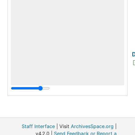
D
Staff Interface
| Visit
ArchivesSpace.org
|
v4.2.0 |
Send Feedback or Report a