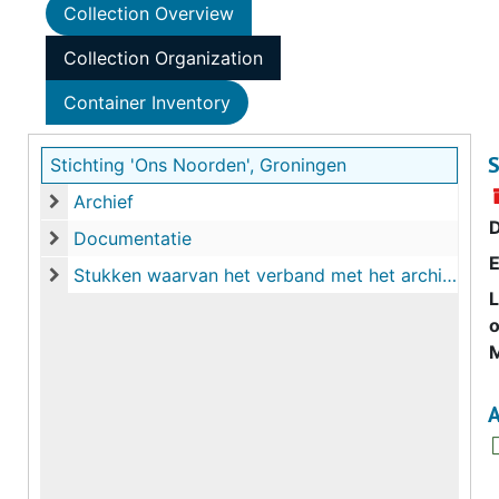
Collection Overview
Collection Organization
Container Inventory
S
Stichting 'Ons Noorden', Groningen
Archief
Archief
Documentatie
Documentatie
E
Stukken waarvan het verband met het archief niet duidelijk is
Stukken waarvan het verband met het archief niet duidelijk i
o
M
A