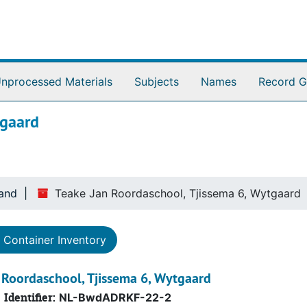
nprocessed Materials
Subjects
Names
Record G
tgaard
land
Teake Jan Roordaschool, Tjissema 6, Wytgaard
Container Inventory
 Roordaschool, Tjissema 6, Wytgaard
Identifier:
NL-BwdADRKF-22-2