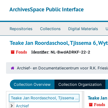
Skip to main content
ArchivesSpace Public Interface
Repositories
Collections
Digital Materials
U
Teake Jan Roordaschool, Tjissema 6, Wy
Fonds
Identifier:
NL-BwdADRKF-22-2
Archief- en Documentatiecentrum voor R.K. Fries
Collection Overview
Collection Organization
Teake Jan
Teake Jan Roordaschool, Tjissema 6, Wytgaard
Fonds
Archief