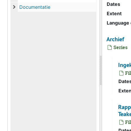
Archief
Dates
Documentatie
Documentatie
Extent
Language o
Archief
Series
Ingek
Fi
Date
Exten
Rappo
Teake
Fi
Date