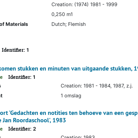
Creation: (1974) 1981 - 1999
0,250 m1
f Materials
Dutch; Flemish
Identifier:
1
omen stukken en minuten van uitgaande stukken, 198
le
Identifier:
1
s
Creation: 1981 - 1984, 1987, z.j.
t
1 omslag
rt 'Gedachten en notities ten behoeve van een gespr
 Jan Roordaschool', 1983
le
Identifier:
2
s
Creation: 1983