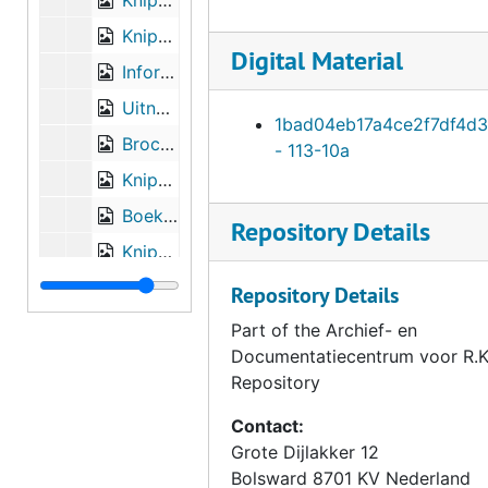
Knipsel Friesch Dagblad 2 oktober 1993: “Titus Brandsma Huis toerustings- en parochiecentrum r.k. Leeuwarden, ‘Anders kerken in pastorie”. (Sj. Ydema, Bolsward, 2009), 1993
Knipsel Leeuwarder Courant 15 september 1993: "Katholieken in Leeuwarden krijgen activiteitencentrum”., 1993
Digital Material
Informatievel voor de vrijwilligers die aan het Titus Brandsmahuis gewerkt hebben en over de namen van de verschillende vertrekken in het huis., [tweede helft twintigste eeuw]
Uitnodiging voor de inzegening van het Titus Brandsma huis in Leeuwarden op 1 oktober 1993., 1993
1bad04eb17a4ce2f7df4d
Brochure Titus Brandsma Huis Leeuwarden: “leren, bezinnen, vieren en ontmoeten”., [tweede helft twintigste eeuw]
- 113-10a
Knipsel van zaterdag 20 februari 1993: “Vaderlandse Vromen in de hemel”, door Geert Poorthuis. Pater Gemmeke heeft Nederlandse zaligen en heiligen in kaart gebracht. (E. Gemmeke. o.carm, Nijmegen, 2010), 1993
Boek "De kerk van de Friezen bij het graf van Petrus" van Dr. M.P.M. Muskens, Rome 1994. Fotokopie van blz. 291 waarop ansichtkaart van Titus aan zijn ouders, d.d. 13 juni 1907 vanuit Rome. Boek aanwezig in de bibliotheek van het ADRKF. (H. Nota, St. Nicolaasga, 1994), 1994
Repository Details
Knipsel uit de Apeldoornse Courant/Noord Veluws Dagblad van 29 januari 1994 met het artikel : "Eeuwig leven is werken aan duurzaamheid, T.B. overstemt in stilte grof lawaai" van Aalt van de Glind. (B. Aarsen, Apeldoorn, 1994), 1994
Programmaboekje T.B.-herdenking te Dokkum op 27 juli 1994. (H. Nota, St. Nicolaasga, 1994)., 1994
Repository Details
Knipsel Bolswards Nieuwsblad 20 juli 1994; "Lourdesbestuur naar Dokkum, T.B.-herdenking bij Bonifatiusbron te Dokkum.”, 1994
Part of the Archief- en
Documentatiecentrum voor R.K.
Knipsel 28 juli 1994, Trouw: "Herdenking T.B. bij Bonifatiusbron.”, 1994
Repository
Knipsel Leeuwarder Courant van 28 juli 1994 met het artikel " Processie van pelgrims eindigt bij Bonifatiusbron" (met foto in kleur)., 1994
Contact:
Knipsel: Titus Brandsma dacht in mensen., [twintigste eeuw]
Grote Dijlakker 12
Stukken betreffende het verschaffen van informat
Stukken betreffende het verschaffen van informatie over het Titus Brandsma Center te Manilla (K.Visser, Bolsward, 1994)., 1992 - 1994
Bolsward
8701 KV
Nederland