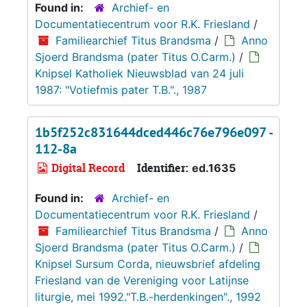
Found in:
Archief- en
Documentatiecentrum voor R.K. Friesland
/
Familiearchief Titus Brandsma
/
Anno
Sjoerd Brandsma (pater Titus O.Carm.)
/
Knipsel Katholiek Nieuwsblad van 24 juli
1987: "Votiefmis pater T.B."., 1987
1b5f252c831644dced446c76e796e097 -
112-8a
Digital Record
Identifier:
ed.1635
Found in:
Archief- en
Documentatiecentrum voor R.K. Friesland
/
Familiearchief Titus Brandsma
/
Anno
Sjoerd Brandsma (pater Titus O.Carm.)
/
Knipsel Sursum Corda, nieuwsbrief afdeling
Friesland van de Vereniging voor Latijnse
liturgie, mei 1992."T.B.-herdenkingen"., 1992