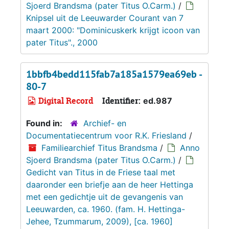
Sjoerd Brandsma (pater Titus O.Carm.)
/
Knipsel uit de Leeuwarder Courant van 7
maart 2000: "Dominicuskerk krijgt icoon van
pater Titus"., 2000
1bbfb4bedd115fab7a185a1579ea69eb -
80-7
Digital Record
Identifier:
ed.987
Found in:
Archief- en
Documentatiecentrum voor R.K. Friesland
/
Familiearchief Titus Brandsma
/
Anno
Sjoerd Brandsma (pater Titus O.Carm.)
/
Gedicht van Titus in de Friese taal met
daaronder een briefje aan de heer Hettinga
met een gedichtje uit de gevangenis van
Leeuwarden, ca. 1960. (fam. H. Hettinga-
Jehee, Tzummarum, 2009), [ca. 1960]