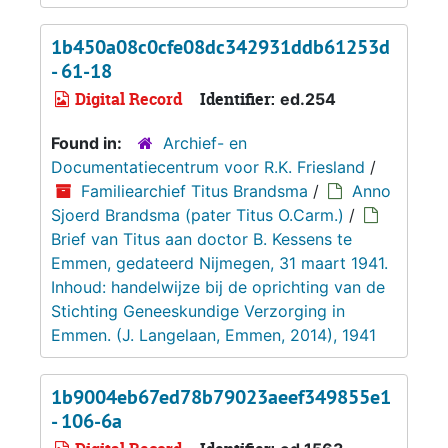
1b450a08c0cfe08dc342931ddb61253d
- 61-18
Digital Record
Identifier:
ed.254
Found in:
Archief- en
Documentatiecentrum voor R.K. Friesland
/
Familiearchief Titus Brandsma
/
Anno
Sjoerd Brandsma (pater Titus O.Carm.)
/
Brief van Titus aan doctor B. Kessens te
Emmen, gedateerd Nijmegen, 31 maart 1941.
Inhoud: handelwijze bij de oprichting van de
Stichting Geneeskundige Verzorging in
Emmen. (J. Langelaan, Emmen, 2014), 1941
1b9004eb67ed78b79023aeef349855e1
- 106-6a