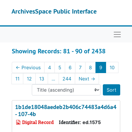
Skip to main content
Skip to search results
ArchivesSpace Public Interface
Naviga
Showing Records: 81 - 90 of 2438
←
Previous
4
5
6
7
8
9
10
11
12
13
...
244
Next
→
Sort 
1b1de18048aedeb2b406c74483a4d6a4
- 107-4b
Digital Record
Identifier:
ed.1575