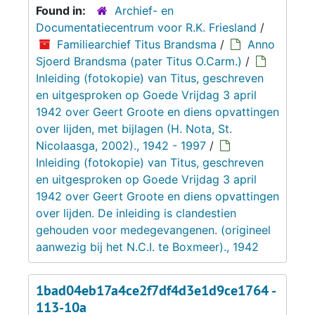
Found in:
Archief- en
Documentatiecentrum voor R.K. Friesland
/
Familiearchief Titus Brandsma
/
Anno
Sjoerd Brandsma (pater Titus O.Carm.)
/
Inleiding (fotokopie) van Titus, geschreven
en uitgesproken op Goede Vrijdag 3 april
1942 over Geert Groote en diens opvattingen
over lijden, met bijlagen (H. Nota, St.
Nicolaasga, 2002)., 1942 - 1997
/
Inleiding (fotokopie) van Titus, geschreven
en uitgesproken op Goede Vrijdag 3 april
1942 over Geert Groote en diens opvattingen
over lijden. De inleiding is clandestien
gehouden voor medegevangenen. (origineel
aanwezig bij het N.C.I. te Boxmeer)., 1942
1bad04eb17a4ce2f7df4d3e1d9ce1764 -
113-10a