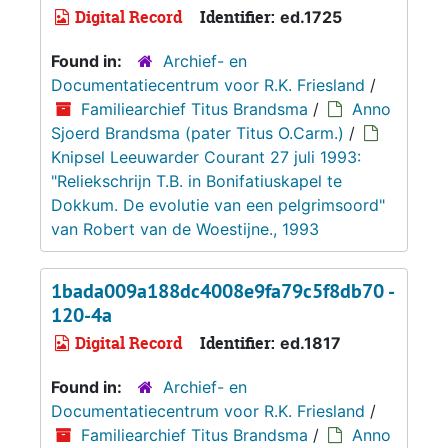
Digital Record
Identifier:
ed.1725
Found in:
Archief- en
Documentatiecentrum voor R.K. Friesland
/
Familiearchief Titus Brandsma
/
Anno
Sjoerd Brandsma (pater Titus O.Carm.)
/
Knipsel Leeuwarder Courant 27 juli 1993:
"Reliekschrijn T.B. in Bonifatiuskapel te
Dokkum. De evolutie van een pelgrimsoord"
van Robert van de Woestijne., 1993
1bada009a188dc4008e9fa79c5f8db70 -
120-4a
Digital Record
Identifier:
ed.1817
Found in:
Archief- en
Documentatiecentrum voor R.K. Friesland
/
Familiearchief Titus Brandsma
/
Anno