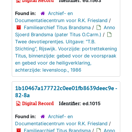
Digital Record
Identifier:
ed.1563
Found in:
Archief- en
Documentatiecentrum voor R.K. Friesland
/
Familiearchief Titus Brandsma
/
Anno
Sjoerd Brandsma (pater Titus O.Carm.)
/
Twee devotieprentjes. Uitgave: "T.B.
Stichting", Rijswijk. Voorzijde: portrettekening
Titus, binnenzijde: gebed voor de voorspraak
en gebed voor de heiligverklaring,
achterzijde: levensloop., 1986
1b10467a177722c0ee01fb8639deec9e -
82-8a
Digital Record
Identifier:
ed.1015
Found in:
Archief- en
Documentatiecentrum voor R.K. Friesland
/
Familiearchief Titus Brandsma
/
Anno