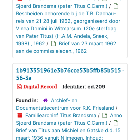
Sjoerd Brandsma (pater Titus O.Carm.)
/
Bescheiden behorende bij de T.B. Dachau-
reis van 21-28 juli 1962, georganiseerd door
Vinea Domini in Witmarsum. (20e sterfdag
van Pater Titus) (H.A.M. Andela, Sneek,
1998)., 1962
/
Brief van 23 maart 1962
aan de commissieleden., 1962
1b913351961e3b76cce53b5ffb85b515 -
56-3a
Digital Record
Identifier:
ed.209
Found in:
Archief- en
Documentatiecentrum voor R.K. Friesland
/
Familiearchief Titus Brandsma
/
Anno
Sjoerd Brandsma (pater Titus O.Carm.)
/
Brief van Titus aan Michiel en Gatske d.d. 15
maart 1936 vanuit Nijmegen. Inhoud: