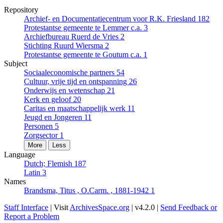
Repository
Archief- en Documentatiecentrum voor R.K. Friesland
182
Protestantse gemeente te Lemmer c.a.
3
Archiefbureau Ruerd de Vries
2
Stichting Ruurd Wiersma
2
Protestantse gemeente te Goutum c.a.
1
Subject
Sociaaleconomische partners
54
Cultuur, vrije tijd en ontspanning
26
Onderwijs en wetenschap
21
Kerk en geloof
20
Caritas en maatschappelijk werk
11
Jeugd en Jongeren
11
Personen
5
Zorgsector
1
More
Less
Language
Dutch; Flemish
187
Latin
3
Names
Brandsma, Titus , O.Carm. , 1881-1942
1
Staff Interface
| Visit
ArchivesSpace.org
| v4.2.0 |
Send Feedback or
Report a Problem