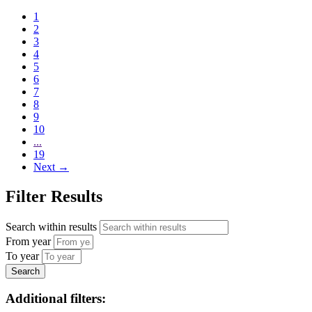
1
2
3
4
5
6
7
8
9
10
...
19
Next
→
Filter Results
Search within results
From year
To year
Additional filters: