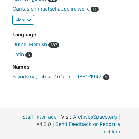
Caritas en maatschappelijk werk
11
More
Language
Dutch; Flemish
187
Latin
3
Names
Brandsma, Titus , O.Carm. , 1881-1942
1
Staff Interface
| Visit
ArchivesSpace.org
|
v4.2.0 |
Send Feedback or Report a
Problem