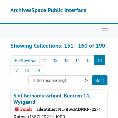
Skip to main content
Skip to search results
ArchivesSpace Public Interface
Naviga
Showing Collections: 151 - 160 of 190
←
Previous
11
12
13
14
15
16
17
18
19
Sort 
Sint Gerhardusschool, Buorren 14,
Wytgaard
Fonds
Identifier:
NL-BwdADRKF-22-1
Dates:
(1887) 1921 - 1999