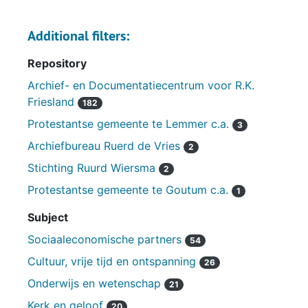
Additional filters:
Repository
Archief- en Documentatiecentrum voor R.K.
Friesland
182
Protestantse gemeente te Lemmer c.a.
3
Archiefbureau Ruerd de Vries
2
Stichting Ruurd Wiersma
2
Protestantse gemeente te Goutum c.a.
1
Subject
Sociaaleconomische partners
54
Cultuur, vrije tijd en ontspanning
26
Onderwijs en wetenschap
21
Kerk en geloof
20