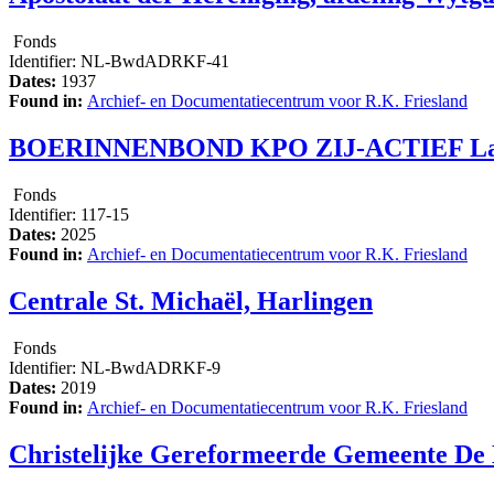
Fonds
Identifier:
NL-BwdADRKF-41
Dates:
1937
Found in:
Archief- en Documentatiecentrum voor R.K. Friesland
BOERINNENBOND KPO ZIJ-ACTIEF Lan
Fonds
Identifier:
117-15
Dates:
2025
Found in:
Archief- en Documentatiecentrum voor R.K. Friesland
Centrale St. Michaël, Harlingen
Fonds
Identifier:
NL-BwdADRKF-9
Dates:
2019
Found in:
Archief- en Documentatiecentrum voor R.K. Friesland
Christelijke Gereformeerde Gemeente D