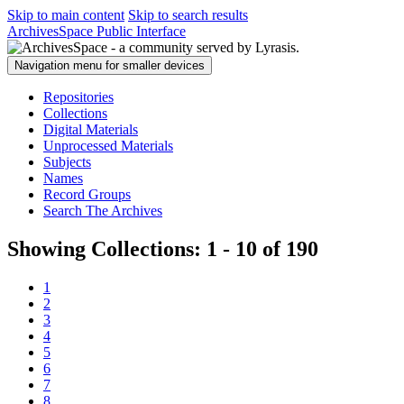
Skip to main content
Skip to search results
ArchivesSpace Public Interface
Navigation menu for smaller devices
Repositories
Collections
Digital Materials
Unprocessed Materials
Subjects
Names
Record Groups
Search The Archives
Showing Collections: 1 - 10 of 190
1
2
3
4
5
6
7
8