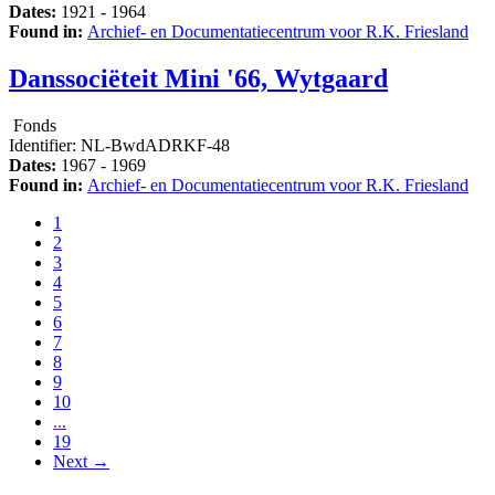
Dates:
1921 - 1964
Found in:
Archief- en Documentatiecentrum voor R.K. Friesland
Danssociëteit Mini '66, Wytgaard
Fonds
Identifier:
NL-BwdADRKF-48
Dates:
1967 - 1969
Found in:
Archief- en Documentatiecentrum voor R.K. Friesland
1
2
3
4
5
6
7
8
9
10
...
19
Next
→