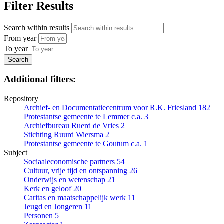
Filter Results
Search within results
From year
To year
Additional filters:
Repository
Archief- en Documentatiecentrum voor R.K. Friesland
182
Protestantse gemeente te Lemmer c.a.
3
Archiefbureau Ruerd de Vries
2
Stichting Ruurd Wiersma
2
Protestantse gemeente te Goutum c.a.
1
Subject
Sociaaleconomische partners
54
Cultuur, vrije tijd en ontspanning
26
Onderwijs en wetenschap
21
Kerk en geloof
20
Caritas en maatschappelijk werk
11
Jeugd en Jongeren
11
Personen
5