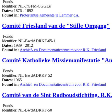
Fonds
Identifier:
NL-JrGFM-CGGLe
Dates:
1876 - 1892
Found in:
Protestantse gemeente te Lemmer c.a.
Comité Friesland van de "Stille Omgang"
Fonds
Identifier:
NL-BwdADRKF-65-1
Dates:
1939 - 2012
Found in:
Archief- en Documentatiecentrum voor R.K. Friesland
Comité Katholieke Missiemanifestatie "
Fonds
Identifier:
NL-BwdADRKF-52
Dates:
1965
Found in:
Archief- en Documentatiecentrum voor R.K. Friesland
Comité van de Sint Radboudstichting, R.
Fonds
Identifier:
NL-BwdADRKF-50