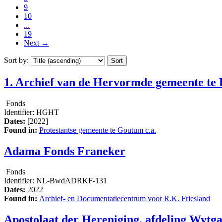
9
10
...
19
Next
→
Sort by:
1. Archief van de Hervormde gemeente te
Fonds
Identifier:
HGHT
Dates:
[2022]
Found in:
Protestantse gemeente te Goutum c.a.
Adama Fonds Franeker
Fonds
Identifier:
NL-BwdADRKF-131
Dates:
2022
Found in:
Archief- en Documentatiecentrum voor R.K. Friesland
Apostolaat der Hereniging, afdeling Wytg