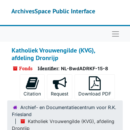
Skip to main content
ArchivesSpace Public Interface
Naviga
Katholiek Vrouwengilde (KVG),
afdeling Dronrijp
Fonds
Identifier:
NL-BwdADRKF-15-8
Citation
Request
Download PDF
Archief- en Documentatiecentrum voor R.K.
Friesland
Katholiek Vrouwengilde (KVG), afdeling
Dronrijp