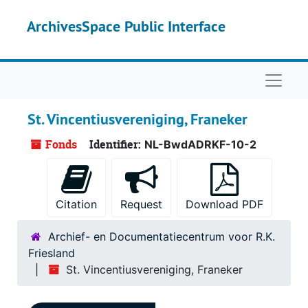
Skip to main content
ArchivesSpace Public Interface
Naviga
St. Vincentiusvereniging, Franeker
Fonds
Identifier:
NL-BwdADRKF-10-2
Citation
Request
Download PDF
Archief- en Documentatiecentrum voor R.K.
Friesland
St. Vincentiusvereniging, Franeker