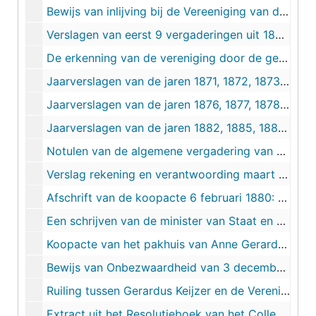
Bewijs van inlijving bij de Vereeniging van den H. Vincentius van Paulo 19 maart 1871
Verslagen van eerst 9 vergaderingen uit 1871: 2 jan, 8 jan, 15 jan, 22 jan, 29 jan, 5 febr, 12 febr, 19 febr, 26 febr.
De erkenning van de vereniging door de gemeente Franeker 2 april 1871
Jaarverslagen van de jaren 1871, 1872, 1873 en 1875(?)
Jaarverslagen van de jaren 1876, 1877, 1878 en 1879
Jaarverslagen van de jaren 1882, 1885, 1887, 1889 en 1891
Notulen van de algemene vergadering van de jaren 1887, 1888 en 1889
Verslag rekening en verantwoording maart 18873 : oprichting van de bibliotheek van de vereniging H. Vincentius
Afschrift van de koopacte 6 februari 1880: verkoper de Heer Anne Gerhardus Keijzer en kopen H. Vincentius Paulo
Een schrijven van de minister van Staat en van Binnenlandse Zaken, gezien art. 10 der armenwet
Koopacte van het pakhuis van Anne Gerardus Keijzer aan Gerardus Keijzer waarbij de Vereniging H. Vincentius betrokken is, 26 oktober 1894
Bewijs van Onbezwaardheid van 3 december 1900
Ruiling tussen Gerardus Keijzer en de Vereniging in de maand augustus 1908
Extract uit het Resolutieboek van het College van Heeren Gedeputeerde Staten der Provincie Friesland, 30 november 1882