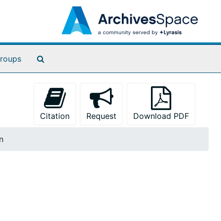
Search The Archives
roups
Citation
Request
Download PDF
n