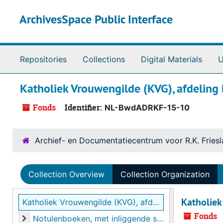
Skip to main content
ArchivesSpace Public Interface
Repositories
Collections
Digital Materials
U
Katholiek Vrouwengilde (KVG), afdeling
Fonds
Identifier:
NL-BwdADRKF-15-10
Archief- en Documentatiecentrum voor R.K. Fries
Collection Overview
Collection Organization
Katholiek
Katholiek Vrouwengilde (KVG), afdeling Harlingen
Fonds
Notulenboeken, met inliggende stukken, met foto, 1919 - 2000