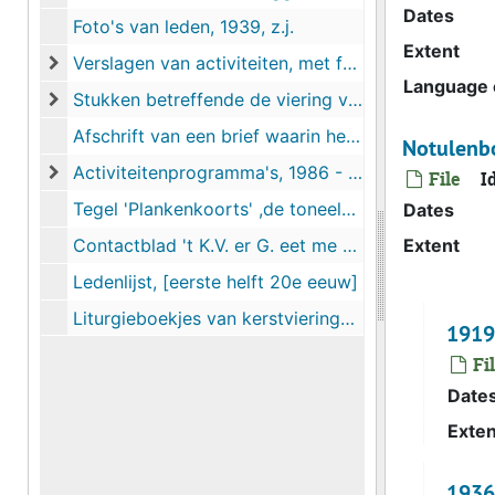
Notulenboeken, met inliggende stukken, met foto, 1919 - 20
Dates
Foto's van leden, 1939, z.j.
Extent
Verslagen van activiteiten, met foto's, 1961 - 2019
Verslagen van activiteiten, met foto's, 1961 - 2019
Language o
Stukken betreffende de viering van jubilea van het gilde, met foto's, 1979 - 2019
Stukken betreffende de viering van jubilea van het gilde, met
Afschrift van een brief waarin het gilde de gemeente Harlingen vraagt om financiële ondersteuning, 1980
Notulenbo
Activiteitenprogramma's, 1986 - 2019
File
I
Activiteitenprogramma's, 1986 - 2019
Tegel 'Plankenkoorts' ,de toneelclub van het gilde, 1990
Dates
Contactblad 't K.V. er G. eet me nietje', 1992
Extent
Ledenlijst, [eerste helft 20e eeuw]
Liturgieboekjes van kerstvieringen, 2012, 2014
1919
Fi
Date
Exten
1936