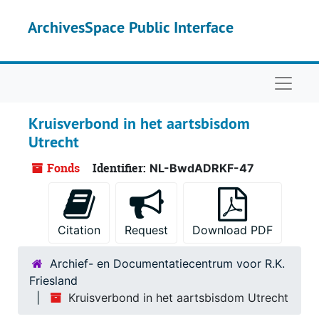
Skip to main content
ArchivesSpace Public Interface
Naviga
Kruisverbond in het aartsbisdom
Utrecht
Fonds
Identifier:
NL-BwdADRKF-47
Citation
Request
Download PDF
Archief- en Documentatiecentrum voor R.K.
Friesland
Kruisverbond in het aartsbisdom Utrecht