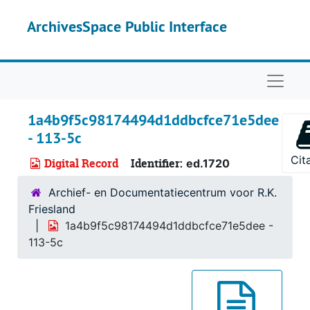
Skip to main content
ArchivesSpace Public Interface
Naviga
1a4b9f5c98174494d1ddbcfce71e5dee
- 113-5c
Cit
Digital Record
Identifier:
ed.1720
Archief- en Documentatiecentrum voor R.K.
Friesland
1a4b9f5c98174494d1ddbcfce71e5dee -
113-5c