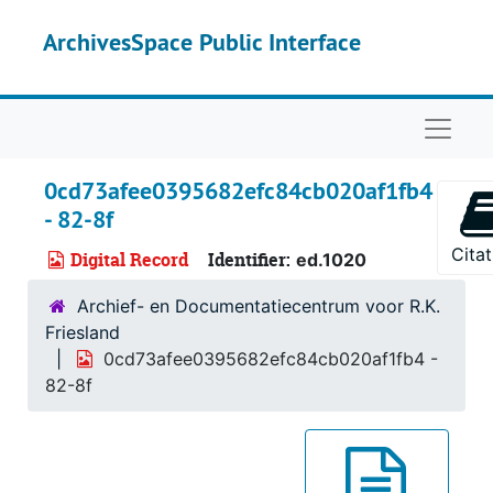
Skip to main content
ArchivesSpace Public Interface
Naviga
0cd73afee0395682efc84cb020af1fb4
- 82-8f
Citat
Digital Record
Identifier:
ed.1020
Archief- en Documentatiecentrum voor R.K.
Friesland
0cd73afee0395682efc84cb020af1fb4 -
82-8f